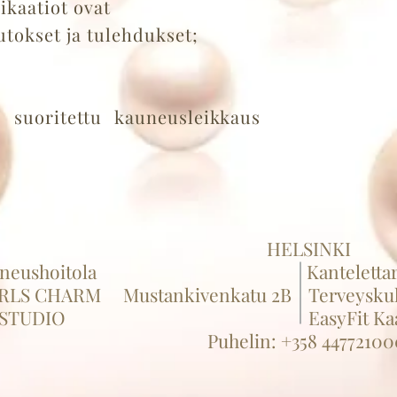
ikaatiot ovat
okset ja tulehdukset;
oritettu kauneusleikkaus
HELSINKI
neushoitola
Kantelettarent
RLS CHARM
Mustankivenkatu 2B Terveyskul
STUDIO
EasyFit Kaari, 3
Puhelin: +358 44772100