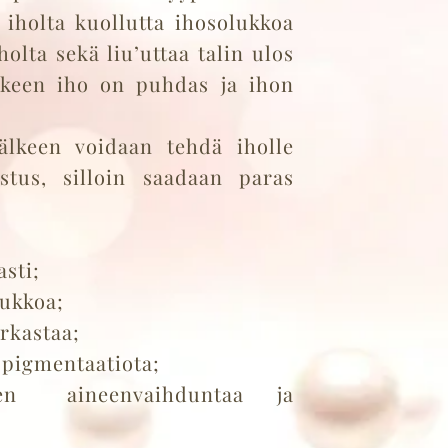
 iholta kuollutta ihosolukkoa
olta sekä liu’uttaa talin ulos
lkeen iho on puhdas ja ihon
älkeen voidaan tehdä iholle
tus, silloin saadaan paras
sti;
lukkoa;
rkastaa;
pigmentaatiota;
en aineenvaihduntaa ja