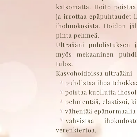
katsomatta. Hoito poistaa
ja irrottaa epäpuhtaudet ih
ihohuokosista. Hoidon jä
pinta pehmeä.
Ultraääni puhdistuksen j
myös mekaaninen puhdis
tulos.
Kasvohoidoissa ultraääni
puhdistaa ihoa tehokkaa
poistaa kuollutta ihoso
pehmentää, elastisoi, ki
vähentää epänormaalia 
vahvistaa ihokudost
verenkiertoa.