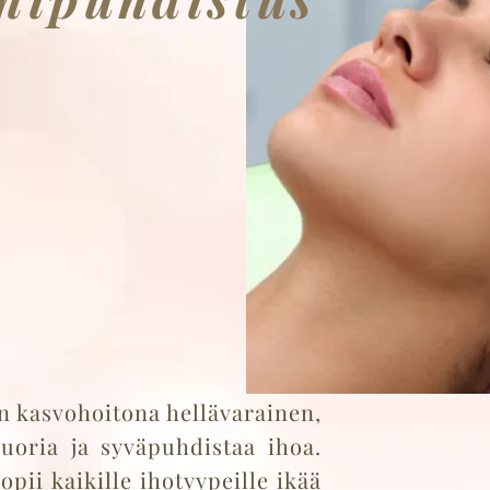
n kasvohoitona hellävarainen,
uoria ja syväpuhdistaa ihoa.
pii kaikille ihotyypeille ikää