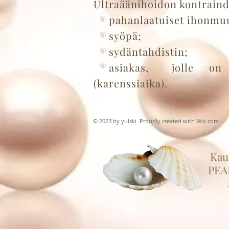
Ultraäänihoidon kontraind
pahanlaatuiset ihonmuut
syöpä;
sydäntahdistin;
asiakas, jolle on su
(karenssiaika).
© 2023 by yulski. Proudly created with
Wix.com
Kau
PEA