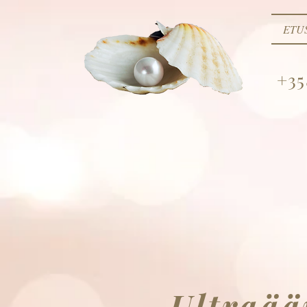
ETU
+35
Ultraää