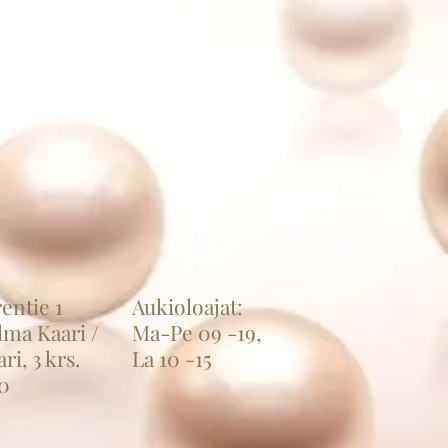
ie 1
Aukioloajat:
ma Kaari /
Ma-Pe 09 -19,
 krs.
La 10 -15
0