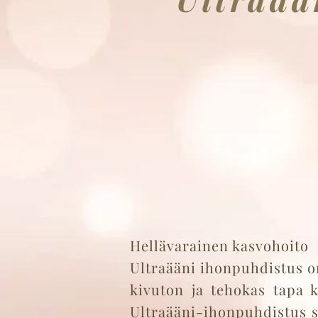
Hellävarainen kasvohoito
Ultraääni ihonpuhdistus o
kivuton ja tehokas tapa k
Ultraääni-ihonpuhdistus so