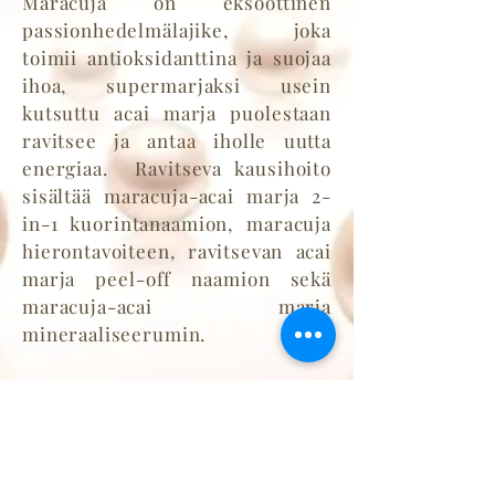
Maracuja on eksoottinen
passionhedelmälajike, joka
toimii antioksidanttina ja suojaa
ihoa, supermarjaksi usein
kutsuttu acai marja puolestaan
ravitsee ja antaa iholle uutta
energiaa. Ravitseva kausihoito
sisältää maracuja-acai marja 2-
in-1 kuorintanaamion, maracuja
hierontavoiteen, ravitsevan acai
marja peel-off naamion sekä
maracuja-acai marja
mineraaliseerumin.