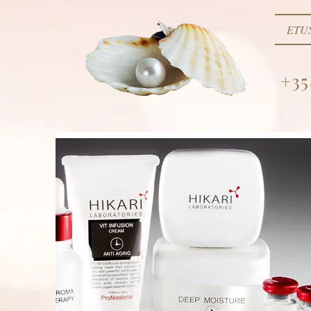
ETU
+35