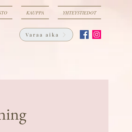
STO
KAUPPA
YHTEYSTIEDOT
Varaa aika
ning